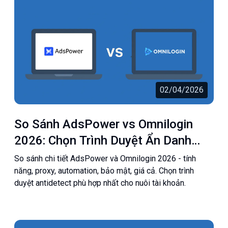
02/04/2026
So Sánh AdsPower vs Omnilogin
2026: Chọn Trình Duyệt Ẩn Danh
Nào Tốt Nhất?
So sánh chi tiết AdsPower và Omnilogin 2026 - tính
năng, proxy, automation, bảo mật, giá cả. Chọn trình
duyệt antidetect phù hợp nhất cho nuôi tài khoản.