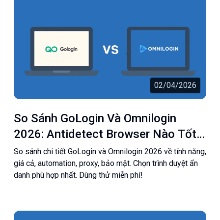
02/04/2026
So Sánh GoLogin Và Omnilogin
2026: Antidetect Browser Nào Tốt
Hơn?
So sánh chi tiết GoLogin và Omnilogin 2026 về tính năng,
giá cả, automation, proxy, bảo mật. Chọn trình duyệt ẩn
danh phù hợp nhất. Dùng thử miễn phí!