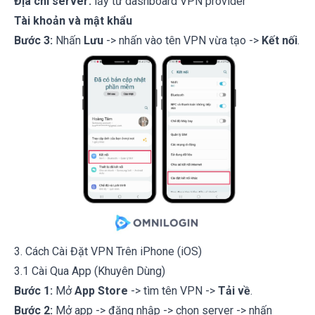
Địa chỉ server:
lấy từ dashboard VPN provider
Tài khoản và mật khẩu
Bước 3:
Nhấn
Lưu
-> nhấn vào tên VPN vừa tạo ->
Kết nối
.
3. Cách Cài Đặt VPN Trên iPhone (iOS)
3.1 Cài Qua App (Khuyên Dùng)
Bước 1:
Mở
App Store
-> tìm tên VPN ->
Tải về
.
Bước 2:
Mở app -> đăng nhập -> chọn server -> nhấn