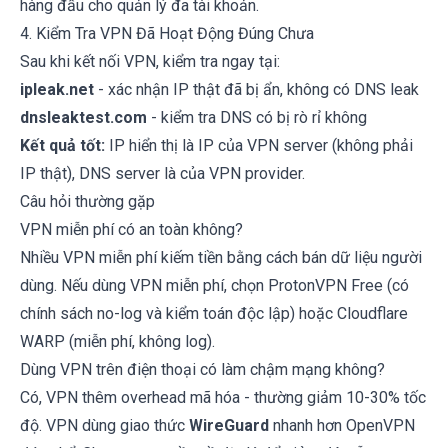
hàng đầu cho quản lý đa tài khoản.
4. Kiểm Tra VPN Đã Hoạt Động Đúng Chưa
Sau khi kết nối VPN, kiểm tra ngay tại:
ipleak.net
- xác nhận IP thật đã bị ẩn, không có DNS leak
dnsleaktest.com
- kiểm tra DNS có bị rò rỉ không
Kết quả tốt:
IP hiển thị là IP của VPN server (không phải
IP thật), DNS server là của VPN provider.
Câu hỏi thường gặp
VPN miễn phí có an toàn không?
Nhiều VPN miễn phí kiếm tiền bằng cách bán dữ liệu người
dùng. Nếu dùng VPN miễn phí, chọn ProtonVPN Free (có
chính sách no-log và kiểm toán độc lập) hoặc Cloudflare
WARP (miễn phí, không log).
Dùng VPN trên điện thoại có làm chậm mạng không?
Có, VPN thêm overhead mã hóa - thường giảm 10-30% tốc
độ. VPN dùng giao thức
WireGuard
nhanh hơn OpenVPN