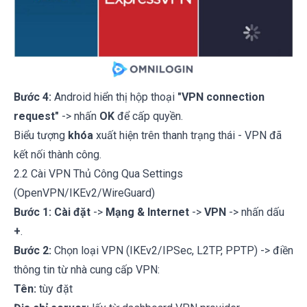
Bước 4:
Android hiển thị hộp thoại
"VPN connection
request"
-> nhấn
OK
để cấp quyền.
Biểu tượng
khóa
xuất hiện trên thanh trạng thái - VPN đã
kết nối thành công.
2.2 Cài VPN Thủ Công Qua Settings
(OpenVPN/IKEv2/WireGuard)
Bước 1:
Cài đặt
->
Mạng & Internet
->
VPN
-> nhấn dấu
+
.
Bước 2:
Chọn loại VPN (IKEv2/IPSec, L2TP, PPTP) -> điền
thông tin từ nhà cung cấp VPN:
Tên:
tùy đặt