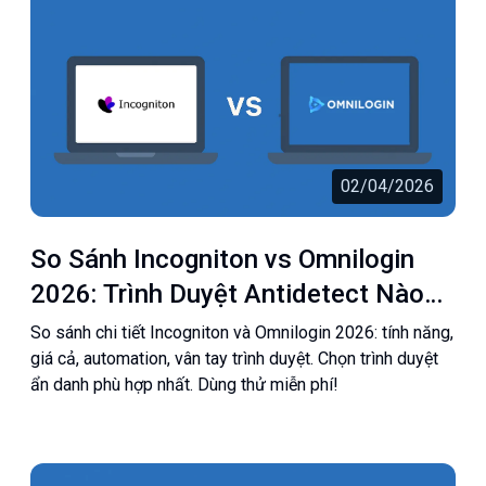
02/04/2026
So Sánh Incogniton vs Omnilogin
2026: Trình Duyệt Antidetect Nào
Tốt Hơn?
So sánh chi tiết Incogniton và Omnilogin 2026: tính năng,
giá cả, automation, vân tay trình duyệt. Chọn trình duyệt
ẩn danh phù hợp nhất. Dùng thử miễn phí!