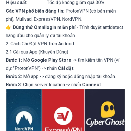
Hiệu suất
Tốc độ không giảm quá 30%
Các VPN phổ biến đáng tin:
ProtonVPN (có bản miễn
phí), Mullvad, ExpressVPN, NordVPN.
👉
Dùng thử Omnilogin miễn phí
- Trình duyệt antidetect
hàng đầu cho quản lý đa tài khoản.
2. Cách Cài Đặt VPN Trên Android
2.1 Cài qua App (Khuyên Dùng)
Bước 1:
Mở
Google Play Store
-> tìm kiếm tên VPN (ví
dụ: "ProtonVPN") -> nhấn
Cài đặt
.
Bước 2:
Mở app -> đăng ký hoặc đăng nhập tài khoản.
Bước 3:
Chọn server location -> nhấn
Connect
.