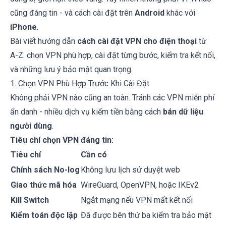
cũng đáng tin - và cách cài đặt trên
Android
khác với
iPhone
.
Bài viết hướng dẫn
cách cài đặt VPN cho điện thoại
từ
A-Z: chọn VPN phù hợp, cài đặt từng bước, kiểm tra kết nối,
và những lưu ý bảo mật quan trọng.
1. Chọn VPN Phù Hợp Trước Khi Cài Đặt
Không phải VPN nào cũng an toàn. Tránh các VPN miễn phí
ẩn danh - nhiều dịch vụ kiếm tiền bằng cách
bán dữ liệu
người dùng
.
Tiêu chí chọn VPN đáng tin:
Tiêu chí
Cần có
Chính sách No-log
Không lưu lịch sử duyệt web
Giao thức mã hóa
WireGuard, OpenVPN, hoặc IKEv2
Kill Switch
Ngắt mạng nếu VPN mất kết nối
Kiểm toán độc lập
Đã được bên thứ ba kiểm tra bảo mật