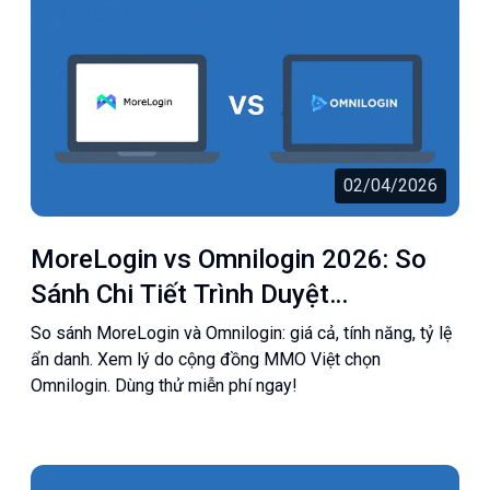
02/04/2026
MoreLogin vs Omnilogin 2026: So
Sánh Chi Tiết Trình Duyệt
Antidetect | Omnilogin
So sánh MoreLogin và Omnilogin: giá cả, tính năng, tỷ lệ
ẩn danh. Xem lý do cộng đồng MMO Việt chọn
Omnilogin. Dùng thử miễn phí ngay!