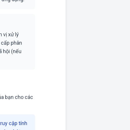
 vị xử lý
g cấp phân
ã hội (nếu
của bạn cho các
ruy cập tính