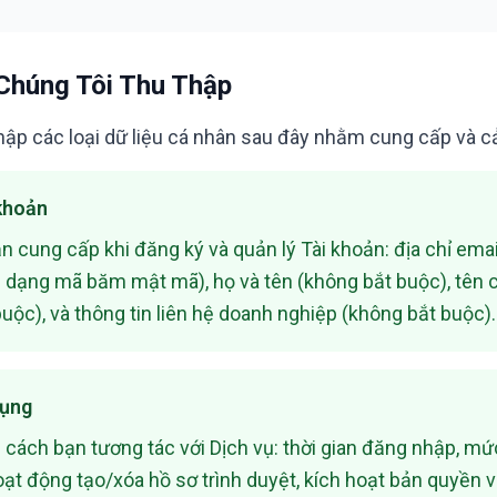
 Chúng Tôi Thu Thập
hập các loại dữ liệu cá nhân sau đây nhằm cung cấp và cả
 khoản
n cung cấp khi đăng ký và quản lý Tài khoản: địa chỉ ema
i dạng mã băm mật mã), họ và tên (không bắt buộc), tên 
uộc), và thông tin liên hệ doanh nghiệp (không bắt buộc).
dụng
 cách bạn tương tác với Dịch vụ: thời gian đăng nhập, m
oạt động tạo/xóa hồ sơ trình duyệt, kích hoạt bản quyền 