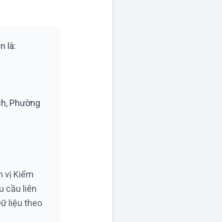
n là:
ch, Phường
n vị Kiểm
u cầu liên
ữ liệu theo