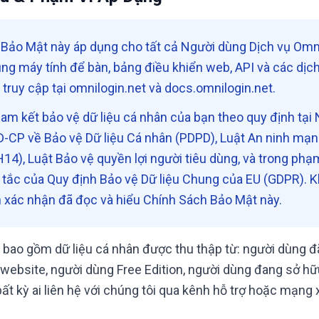
Bảo Mật này áp dụng cho tất cả Người dùng Dịch vụ Omni
g máy tính để bàn, bảng điều khiển web, API và các dịch
 truy cập tại omnilogin.net và docs.omnilogin.net.
am kết bảo vệ dữ liệu cá nhân của bạn theo quy định tại 
CP về Bảo vệ Dữ liệu Cá nhân (PDPD), Luật An ninh mạn
4), Luật Bảo vệ quyền lợi người tiêu dùng, và trong phạm
tắc của Quy định Bảo vệ Dữ liệu Chung của EU (GDPR). K
n xác nhận đã đọc và hiểu Chính Sách Bảo Mật này.
 bao gồm dữ liệu cá nhân được thu thập từ: người dùng đ
 website, người dùng Free Edition, người dùng đang sở h
 bất kỳ ai liên hệ với chúng tôi qua kênh hỗ trợ hoặc mạng x