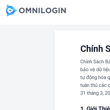
Skip to main content
Chính 
Chính Sách Bả
bảo vệ dữ liệ
tự động hóa q
tuân thủ các q
31 tháng 3, 2
1. Giới Th