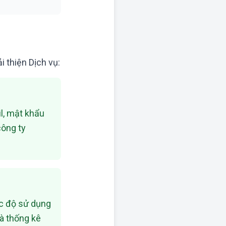
i thiện Dịch vụ:
il, mật khẩu
công ty
ức độ sử dụng
và thống kê