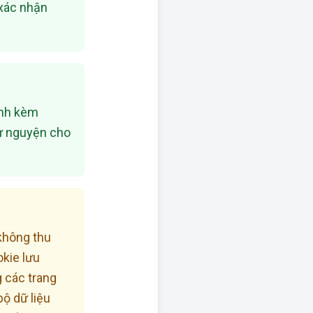
 xác nhận
đính kèm
tự nguyện cho
không thu
okie lưu
g các trang
ộ dữ liệu