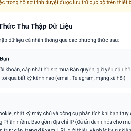
ệc trong hồ sơ trình duyệt được lưu trữ cục bộ trên thiết 
Thức Thu Thập Dữ Liệu
thập dữ liệu cá nhân thông qua các phương thức sau:
 Bạn
Tài khoản, cập nhật hồ sơ, mua Bản quyền, gửi yêu cầu hỗ 
 tôi qua bất kỳ kênh nào (email, Telegram, mạng xã hội).
okie, nhật ký máy chủ và công cụ phân tích khi bạn truy
g Phần mềm. Bao gồm địa chỉ IP (đã ẩn danh hóa cho mụ
ian truy cập, trang đã xem, URL giới thiệu và nhật ký sự ki