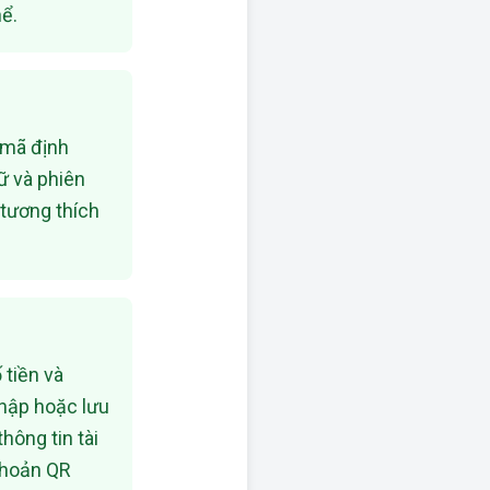
ể.
, mã định
gữ và phiên
 tương thích
 tiền và
thập hoặc lưu
hông tin tài
khoản QR