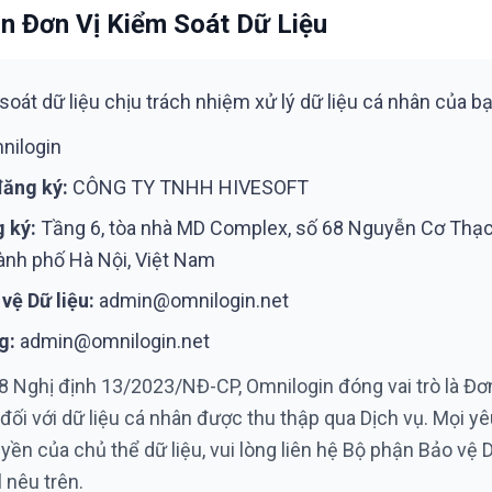
in Đơn Vị Kiểm Soát Dữ Liệu
soát dữ liệu chịu trách nhiệm xử lý dữ liệu cá nhân của bạ
ilogin
đăng ký:
CÔNG TY TNHH HIVESOFT
g ký:
Tầng 6, tòa nhà MD Complex, số 68 Nguyễn Cơ Thạ
ành phố Hà Nội, Việt Nam
vệ Dữ liệu:
admin@omnilogin.net
g:
admin@omnilogin.net
8 Nghị định 13/2023/NĐ-CP, Omnilogin đóng vai trò là Đơ
 đối với dữ liệu cá nhân được thu thập qua Dịch vụ. Mọi yê
ền của chủ thể dữ liệu, vui lòng liên hệ Bộ phận Bảo vệ D
l nêu trên.