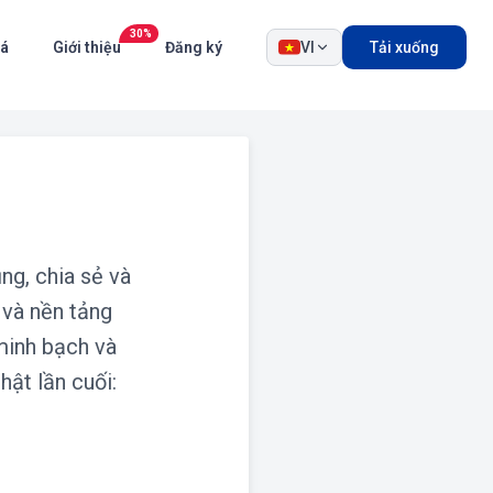
30%
iá
Giới thiệu
Đăng ký
VI
Tải xuống
ng, chia sẻ và
 và nền tảng
minh bạch và
hật lần cuối: