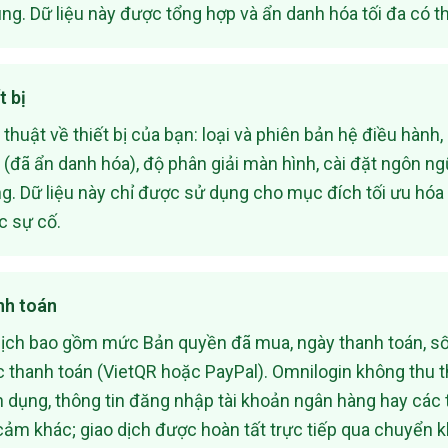
g. Dữ liệu này được tổng hợp và ẩn danh hóa tối đa có th
t bị
 thuật về thiết bị của bạn: loại và phiên bản hệ điều hành
ị (đã ẩn danh hóa), độ phân giải màn hình, cài đặt ngôn n
g. Dữ liệu này chỉ được sử dụng cho mục đích tối ưu hóa
c sự cố.
nh toán
dịch bao gồm mức Bản quyền đã mua, ngày thanh toán, số
 thanh toán (VietQR hoặc PayPal). Omnilogin không thu 
ín dụng, thông tin đăng nhập tài khoản ngân hàng hay các t
cảm khác; giao dịch được hoàn tất trực tiếp qua chuyển 