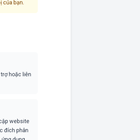
bị của bạn.
trợ hoặc liên
 cập website
c đích phân
ện ứng dụng.