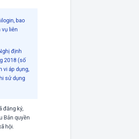
login, bao
 vụ liên
Nghị định
g 2018 (số
 vi áp dụng,
hi sử dụng
ã đăng ký,
ữu Bản quyền
ã hội.