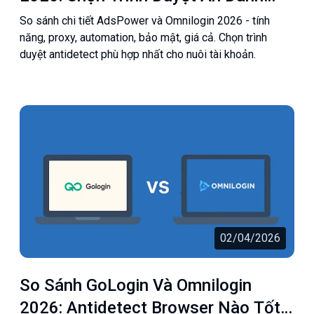
Nào Tốt Nhất?
So sánh chi tiết AdsPower và Omnilogin 2026 - tính
năng, proxy, automation, bảo mật, giá cả. Chọn trình
duyệt antidetect phù hợp nhất cho nuôi tài khoản.
02/04/2026
So Sánh GoLogin Và Omnilogin
2026: Antidetect Browser Nào Tốt