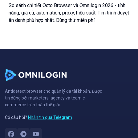
Tốt Hơn?
So sánh chi tiết Octo Browser và Omnilogin 2026 - tính
năng, giá cả, automation, proxy, hiệu suất. Tìm trình duyệt
ẩn danh phù hợp nhất. Dùng thử miễn phí.
Antidetect browser cho quản lý đa tài khoản. Được
tin dùng bởi marketers, agency và team e-
commerce trên toàn thế giới.
Có câu hỏi?
Nhắn tin qua Telegram