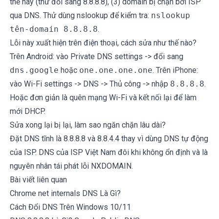
thể này (thử đổi sang 8.8.8.8), (3) domain bị chặn bởi ISP
qua DNS. Thử dùng nslookup để kiểm tra:
nslookup
tên-domain 8.8.8.8
.
Lỗi này xuất hiện trên điện thoại, cách sửa như thế nào?
Trên Android: vào Private DNS settings -> đổi sang
dns.google
hoặc
one.one.one.one
. Trên iPhone:
vào Wi-Fi settings -> DNS -> Thủ công -> nhập
8.8.8.8
.
Hoặc đơn giản là quên mạng Wi-Fi và kết nối lại để làm
mới DHCP.
Sửa xong lại bị lại, làm sao ngăn chặn lâu dài?
Đặt DNS tĩnh là 8.8.8.8 và 8.8.4.4 thay vì dùng DNS tự động
của ISP. DNS của ISP Việt Nam đôi khi không ổn định và là
nguyên nhân tái phát lỗi NXDOMAIN.
Bài viết liên quan
Chrome net internals DNS Là Gì?
Cách Đổi DNS Trên Windows 10/11