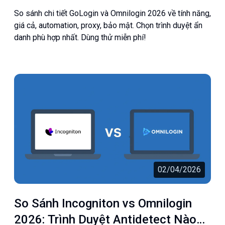
Hơn?
So sánh chi tiết GoLogin và Omnilogin 2026 về tính năng,
giá cả, automation, proxy, bảo mật. Chọn trình duyệt ẩn
danh phù hợp nhất. Dùng thử miễn phí!
02/04/2026
So Sánh Incogniton vs Omnilogin
2026: Trình Duyệt Antidetect Nào