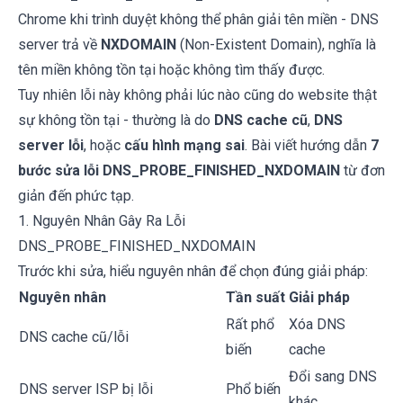
Chrome khi trình duyệt không thể phân giải tên miền - DNS
server trả về
NXDOMAIN
(Non-Existent Domain), nghĩa là
tên miền không tồn tại hoặc không tìm thấy được.
Tuy nhiên lỗi này không phải lúc nào cũng do website thật
sự không tồn tại - thường là do
DNS cache cũ
,
DNS
server lỗi
, hoặc
cấu hình mạng sai
. Bài viết hướng dẫn
7
bước sửa lỗi DNS_PROBE_FINISHED_NXDOMAIN
từ đơn
giản đến phức tạp.
1. Nguyên Nhân Gây Ra Lỗi
DNS_PROBE_FINISHED_NXDOMAIN
Trước khi sửa, hiểu nguyên nhân để chọn đúng giải pháp:
Nguyên nhân
Tần suất
Giải pháp
Rất phổ
Xóa DNS
DNS cache cũ/lỗi
biến
cache
Đổi sang DNS
DNS server ISP bị lỗi
Phổ biến
khác