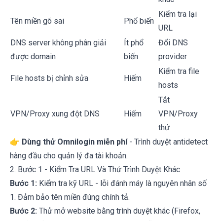
Kiểm tra lại
Tên miền gõ sai
Phổ biến
URL
DNS server không phân giải
Ít phổ
Đổi DNS
được domain
biến
provider
Kiểm tra file
File hosts bị chỉnh sửa
Hiếm
hosts
Tắt
VPN/Proxy xung đột DNS
Hiếm
VPN/Proxy
thử
👉
Dùng thử Omnilogin miễn phí
- Trình duyệt antidetect
hàng đầu cho quản lý đa tài khoản.
2. Bước 1 - Kiểm Tra URL Và Thử Trình Duyệt Khác
Bước 1:
Kiểm tra kỹ URL - lỗi đánh máy là nguyên nhân số
1. Đảm bảo tên miền đúng chính tả.
Bước 2:
Thử mở website bằng trình duyệt khác (Firefox,