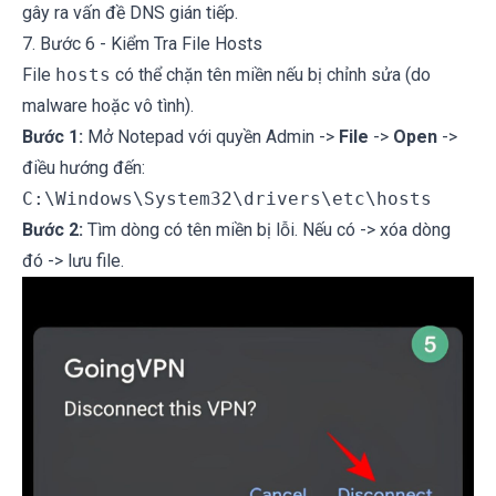
gây ra vấn đề DNS gián tiếp.
7. Bước 6 - Kiểm Tra File Hosts
File
hosts
có thể chặn tên miền nếu bị chỉnh sửa (do
malware hoặc vô tình).
Bước 1:
Mở Notepad với quyền Admin ->
File
->
Open
->
điều hướng đến:
C:\Windows\System32\drivers\etc\hosts
Bước 2:
Tìm dòng có tên miền bị lỗi. Nếu có -> xóa dòng
đó -> lưu file.