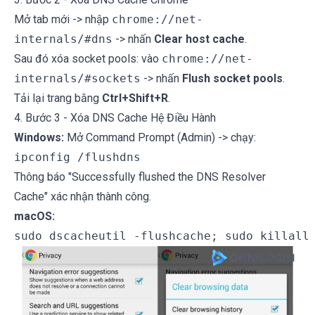
Mở tab mới -> nhập
chrome://net-
internals/#dns
-> nhấn
Clear host cache
.
Sau đó xóa socket pools: vào
chrome://net-
internals/#sockets
-> nhấn
Flush socket pools
.
Tải lại trang bằng
Ctrl+Shift+R
.
4. Bước 3 - Xóa DNS Cache Hệ Điều Hành
Windows:
Mở Command Prompt (Admin) -> chạy:
Thông báo "Successfully flushed the DNS Resolver
Cache" xác nhận thành công.
macOS: