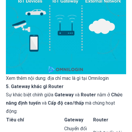
Xem thêm nội dung:
địa chỉ mac là gì
tại Omnilogin
5. Gateway khác gì Router
Sự khác biệt chính giữa
Gateway
và
Router
nằm ở
Chức
năng định tuyến
và
Cấp độ cao/thấp
mà chúng hoạt
động:
Tiêu chí
Gateway
Router
Chuyển đổi