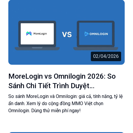
02/04/2026
MoreLogin vs Omnilogin 2026: So
Sánh Chi Tiết Trình Duyệt
Antidetect | Omnilogin
So sánh MoreLogin và Omnilogin: giá cả, tính năng, tỷ lệ
ẩn danh. Xem lý do cộng đồng MMO Việt chọn
Omnilogin. Dùng thử miễn phí ngay!