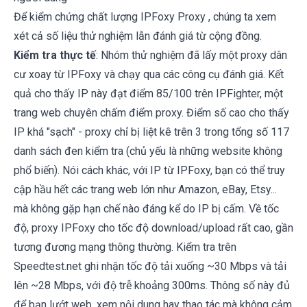
Để kiểm chứng chất lượng
IPFoxy Proxy
, chúng ta xem
xét cả số liệu thử nghiệm lẫn đánh giá từ cộng đồng.
Kiểm tra thực tế
: Nhóm thử nghiệm đã lấy một proxy dân
cư xoay từ IPFoxy và chạy qua các công cụ đánh giá. Kết
quả cho thấy IP này đạt điểm 85/100 trên IPFighter, một
trang web chuyên chấm điểm proxy. Điểm số cao cho thấy
IP khá "sạch" - proxy chỉ bị liệt kê trên 3 trong tổng số 117
danh sách đen kiểm tra (chủ yếu là những website không
phổ biến). Nói cách khác, với IP từ IPFoxy, bạn có thể truy
cập hầu hết các trang web lớn như Amazon, eBay, Etsy...
mà không gặp hạn chế nào đáng kể do IP bị cấm. Về tốc
độ, proxy IPFoxy cho tốc độ download/upload rất cao, gần
tương đương mạng thông thường. Kiểm tra trên
Speedtest.net ghi nhận tốc độ tải xuống ~30 Mbps và tải
lên ~28 Mbps, với độ trễ khoảng 300ms. Thông số này đủ
để bạn lướt web, xem nội dung hay thao tác mà không cảm