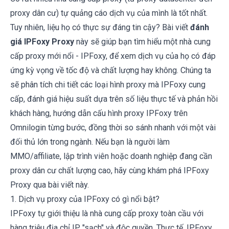
proxy dân cư) tự quảng cáo dịch vụ của mình là tốt nhất.
Tuy nhiên, liệu họ có thực sự đáng tin cậy? Bài viết
đánh
giá IPFoxy Proxy
này sẽ giúp bạn tìm hiểu một nhà cung
cấp proxy mới nổi -
IPFoxy
, để xem dịch vụ của họ có đáp
ứng kỳ vọng về tốc độ và chất lượng hay không. Chúng ta
sẽ phân tích chi tiết các loại hình proxy mà IPFoxy cung
cấp, đánh giá hiệu suất dựa trên số liệu thực tế và phản hồi
khách hàng, hướng dẫn cấu hình proxy IPFoxy trên
Omnilogin từng bước, đồng thời so sánh nhanh với một vài
đối thủ lớn trong ngành. Nếu bạn là người làm
MMO/affiliate, lập trình viên hoặc doanh nghiệp đang cần
proxy dân cư chất lượng cao, hãy cùng khám phá IPFoxy
Proxy qua bài viết này.
1. Dịch vụ proxy của IPFoxy có gì nổi bật?
IPFoxy
tự giới thiệu là nhà cung cấp proxy toàn cầu với
hàng triệu địa chỉ IP "sạch" và độc quyền. Thực tế, IPFoxy