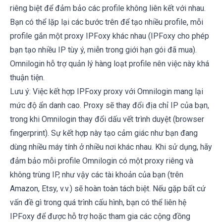
riêng biệt để đảm bảo các profile không liên kết với nhau.
Bạn có thể lặp lại các bước trên để tạo nhiều profile, mỗi
profile gắn một proxy IPFoxy khác nhau (IPFoxy cho phép
bạn tạo nhiều IP tùy ý, miễn trong giới hạn gói đã mua).
Omnilogin hỗ trợ quản lý hàng loạt profile nên việc này khá
thuận tiện.
Lưu ý: Việc kết hợp IPFoxy proxy với Omnilogin mang lại
mức độ ẩn danh cao. Proxy sẽ thay đổi địa chỉ IP của bạn,
trong khi Omnilogin thay đổi dấu vết trình duyệt (browser
fingerprint). Sự kết hợp này tạo cảm giác như bạn đang
dùng nhiều máy tính ở nhiều nơi khác nhau. Khi sử dụng, hãy
đảm bảo mỗi profile Omnilogin có một proxy riêng và
không trùng IP, như vậy các tài khoản của bạn (trên
Amazon, Etsy, v.v.) sẽ hoàn toàn tách biệt. Nếu gặp bất cứ
vấn đề gì trong quá trình cấu hình, bạn có thể liên hệ
IPFoxy để được hỗ trợ hoặc tham gia các cộng đồng