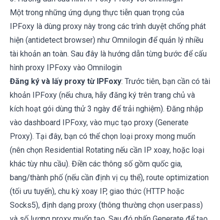
Một trong những ứng dụng thực tiễn quan trọng của
IPFoxy
là dùng proxy này trong các trình duyệt chống phát
hiện (antidetect browser) như
Omnilogin
để quản lý nhiều
tài khoản an toàn. Sau đây là hướng dẫn từng bước để cấu
hình proxy
IPFoxy
vào
Omnilogin
Đăng ký và lấy proxy từ IPFoxy
: Trước tiên, bạn cần có tài
khoản
IPFoxy
(nếu chưa, hãy đăng ký trên trang chủ và
kích hoạt gói dùng thử 3 ngày để trải nghiệm). Đăng nhập
vào dashboard IPFoxy, vào mục tạo proxy (Generate
Proxy). Tại đây, bạn có thể chọn loại proxy mong muốn
(nên chọn Residential Rotating nếu cần IP xoay, hoặc loại
khác tùy nhu cầu). Điền các thông số gồm quốc gia,
bang/thành phố (nếu cần định vị cụ thể), route optimization
(tối ưu tuyến), chu kỳ xoay IP, giao thức (HTTP hoặc
Socks5), định dạng proxy (thông thường chọn user:pass)
và số lượng proxy muốn tạo. Sau đó nhấn Generate để tạo