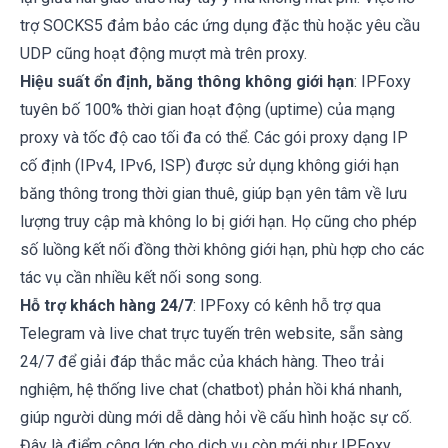
trợ SOCKS5 đảm bảo các ứng dụng đặc thù hoặc yêu cầu
UDP cũng hoạt động mượt mà trên proxy.
Hiệu suất ổn định, băng thông không giới hạn
: IPFoxy
tuyên bố 100% thời gian hoạt động (uptime) của mạng
proxy và tốc độ cao tối đa có thể. Các gói proxy dạng IP
cố định (IPv4, IPv6, ISP) được sử dụng không giới hạn
băng thông trong thời gian thuê, giúp bạn yên tâm về lưu
lượng truy cập mà không lo bị giới hạn. Họ cũng cho phép
số luồng kết nối đồng thời không giới hạn, phù hợp cho các
tác vụ cần nhiều kết nối song song.
Hỗ trợ khách hàng 24/7
: IPFoxy có kênh hỗ trợ qua
Telegram và live chat trực tuyến trên website, sẵn sàng
24/7 để giải đáp thắc mắc của khách hàng. Theo trải
nghiệm, hệ thống live chat (chatbot) phản hồi khá nhanh,
giúp người dùng mới dễ dàng hỏi về cấu hình hoặc sự cố.
Đây là điểm cộng lớn cho dịch vụ còn mới như IPFoxy.