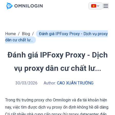
Skip to main content
Home
/
Blog
/
Đánh giá IPFoxy Proxy - Dịch vụ proxy
dân cư chất lư...
Đánh giá IPFoxy Proxy - Dịch
vụ proxy dân cư chất lư...
30/03/2026
Author:
CAO XUÂN TRƯỜNG
Trong thị trường proxy cho
Omnilogin
và đa tài khoản hiện
nay, việc tìm được dịch vụ proxy ổn định không hề dễ dàng.
Có rất nhiều nhà cung cấp proxy (từ proxy datacenter đến