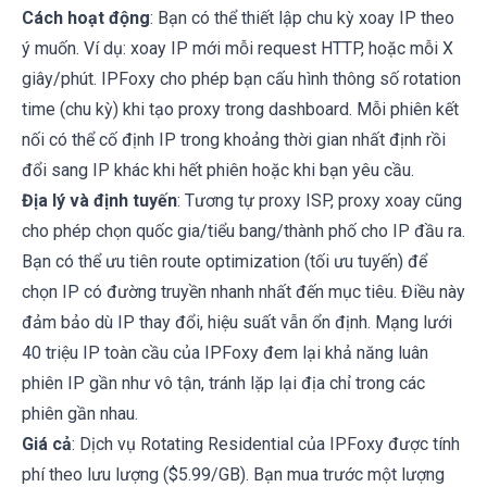
Cách hoạt động
: Bạn có thể thiết lập chu kỳ xoay IP theo
ý muốn. Ví dụ: xoay IP mới mỗi request HTTP, hoặc mỗi X
giây/phút. IPFoxy cho phép bạn cấu hình thông số rotation
time (chu kỳ) khi tạo proxy trong dashboard. Mỗi phiên kết
nối có thể cố định IP trong khoảng thời gian nhất định rồi
đổi sang IP khác khi hết phiên hoặc khi bạn yêu cầu.
Địa lý và định tuyến
: Tương tự proxy ISP, proxy xoay cũng
cho phép chọn quốc gia/tiểu bang/thành phố cho IP đầu ra.
Bạn có thể ưu tiên route optimization (tối ưu tuyến) để
chọn IP có đường truyền nhanh nhất đến mục tiêu. Điều này
đảm bảo dù IP thay đổi, hiệu suất vẫn ổn định. Mạng lưới
40 triệu IP toàn cầu của IPFoxy đem lại khả năng luân
phiên IP gần như vô tận, tránh lặp lại địa chỉ trong các
phiên gần nhau.
Giá cả
: Dịch vụ Rotating Residential của IPFoxy được tính
phí theo lưu lượng ($5.99/GB). Bạn mua trước một lượng