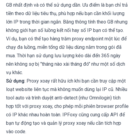
GB nhất định và có thể sử dụng dần. Ưu điểm là bạn chỉ trả
tiền theo dữ liệu tiêu thụ, phù hợp nếu bạn cần khối lượng
lớn IP trong thời gian ngắn. Băng thông tính theo GB nhưng
không giới hạn số luồng kết nối hay số IP bạn có thể tạo.
Ví dụ, bạn có thể tạo hàng trăm proxy endpoint một lúc để
chạy đa luồng, miễn tổng dữ liệu dùng nằm trong gói đã
mua. Thời hạn sử dụng lưu lượng kéo dài đến 365 ngày
nên không sợ bị "tháng nào xài tháng đó" như một số dịch
vụ khác.
Sử dụng
: Proxy xoay rất hữu ích khi bạn cần truy cập một
loạt website liên tục mà không muốn dùng lại IP cũ. Nhiều
tool auto và trình duyệt anti-detect (như Omnilogin) tích
hợp tốt với proxy xoay, cho phép mỗi phiên browser profile
có IP khác nhau hoàn toàn. IPFoxy cũng cung cấp API để
bạn tự động tạo và quản lý proxy xoay nếu cần tích hợp
vào code.