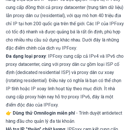
cung cấp đồng thời cả proxy datacenter (trung tâm dữ liệu)
lẫn proxy dân cư (residential), với quy mô hơn 40 triệu địa
chỉ IP tại hơn 200 quốc gia trên thế giới. Các IP của IPFoxy
có tốc độ nhanh và được quảng bá là rất ổn định, phù hợp
cho nhiều nhu cầu sử dụng khác nhau. Dưới đây là những
đặc điểm chính của dịch vụ IPFoxy:
Đa dạng loại proxy
: IPFoxy cung cấp cả IPv4 và IPv6 cho
proxy datacenter, cùng với proxy dân cư gồm loại ISP cố
định (dedicated residential ISP) và proxy dân cư xoay
(rotating residential). Điều này có nghĩa là bạn có thể chọn
IP tĩnh hoặc IP xoay linh hoạt tùy theo mục đích. Ít nhà
cung cấp proxy hiện nay hỗ trợ proxy IPv6, đây là một
điểm độc đáo của IPFoxy.
👉
Dùng thử Omnilogin miễn phí
- Trình duyệt antidetect
hàng đầu cho quản lý đa tài khoản.
Hỗ trợ IP "thuần" chất lượng
: IPFoxy cam kết cung cấp