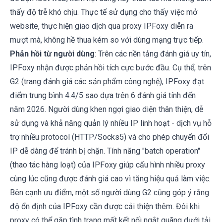
thấy độ trễ khó chịu. Thực tế sử dụng cho thấy việc mở
website, thực hiện giao dịch qua proxy IPFoxy diễn ra
mượt mà, không hề thua kém so với dùng mạng trực tiếp.
Phản hồi từ người dùng
: Trên các nền tảng đánh giá uy tín,
IPFoxy nhận được phản hồi tích cực bước đầu. Cụ thể, trên
G2 (trang đánh giá các sản phẩm công nghệ), IPFoxy đạt
điểm trung bình 4.4/5 sao dựa trên 6 đánh giá tính đến
năm 2026. Người dùng khen ngợi giao diện thân thiện, dễ
sử dụng và khả năng quản lý nhiều IP linh hoạt - dịch vụ hỗ
trợ nhiều protocol (HTTP/Socks5) và cho phép chuyển đổi
IP dễ dàng để tránh bị chặn. Tính năng "batch operation"
(thao tác hàng loạt) của IPFoxy giúp cấu hình nhiều proxy
cùng lúc cũng được đánh giá cao vì tăng hiệu quả làm việc.
Bên cạnh ưu điểm, một số người dùng G2 cũng góp ý rằng
độ ổn định của IPFoxy cần được cải thiện thêm. Đôi khi
proxy có thể gặp tình trạng mất kết nối ngắt quãng dưới tải