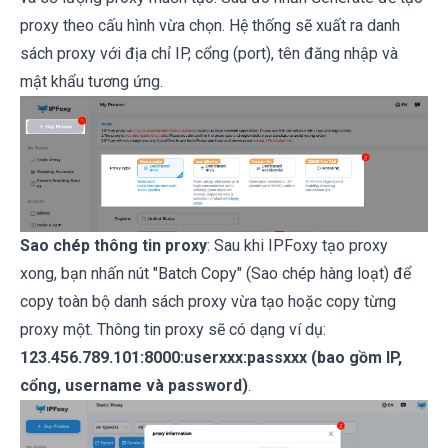
proxy theo cấu hình vừa chọn. Hệ thống sẽ xuất ra danh
sách proxy với địa chỉ IP, cổng (port), tên đăng nhập và
mật khẩu tương ứng.
Sao chép thông tin proxy
: Sau khi IPFoxy tạo proxy
xong, bạn nhấn nút "Batch Copy" (Sao chép hàng loạt) để
copy toàn bộ danh sách proxy vừa tạo hoặc copy từng
proxy một. Thông tin proxy sẽ có dạng ví dụ:
123.456.789.101:8000:userxxx:passxxx (bao gồm IP,
cổng, username và password)
.