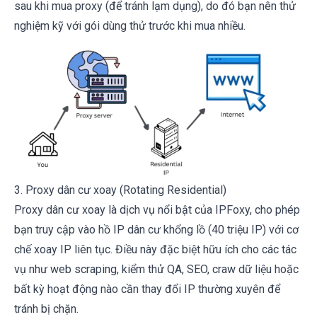
sau khi mua proxy (để tránh lạm dụng), do đó bạn nên thử
nghiệm kỹ với gói dùng thử trước khi mua nhiều.
3. Proxy dân cư xoay (Rotating Residential)
Proxy dân cư xoay là dịch vụ nổi bật của IPFoxy, cho phép
bạn truy cập vào hồ IP dân cư khổng lồ (40 triệu IP) với cơ
chế xoay IP liên tục. Điều này đặc biệt hữu ích cho các tác
vụ như web scraping, kiểm thử QA, SEO, craw dữ liệu hoặc
bất kỳ hoạt động nào cần thay đổi IP thường xuyên để
tránh bị chặn.