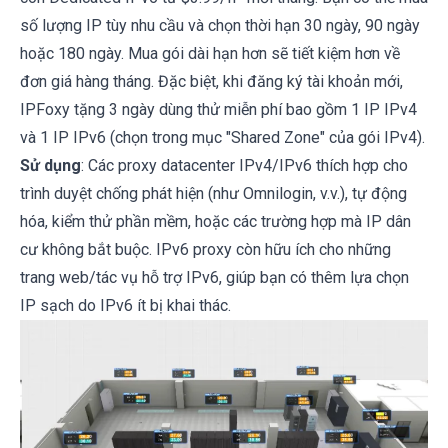
số lượng IP tùy nhu cầu và chọn thời hạn 30 ngày, 90 ngày
hoặc 180 ngày. Mua gói dài hạn hơn sẽ tiết kiệm hơn về
đơn giá hàng tháng. Đặc biệt, khi đăng ký tài khoản mới,
IPFoxy tặng 3 ngày dùng thử miễn phí bao gồm 1 IP IPv4
và 1 IP IPv6 (chọn trong mục "Shared Zone" của gói IPv4).
Sử dụng
: Các proxy datacenter IPv4/IPv6 thích hợp cho
trình duyệt chống phát hiện (như Omnilogin, v.v.), tự động
hóa, kiểm thử phần mềm, hoặc các trường hợp mà IP dân
cư không bắt buộc. IPv6 proxy còn hữu ích cho những
trang web/tác vụ hỗ trợ IPv6, giúp bạn có thêm lựa chọn
IP sạch do IPv6 ít bị khai thác.