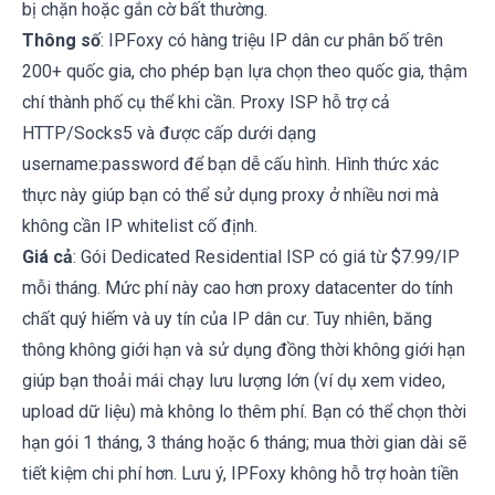
bị chặn hoặc gắn cờ bất thường.
Thông số
: IPFoxy có hàng triệu IP dân cư phân bố trên
200+ quốc gia, cho phép bạn lựa chọn theo quốc gia, thậm
chí thành phố cụ thể khi cần. Proxy ISP hỗ trợ cả
HTTP/Socks5 và được cấp dưới dạng
username:password để bạn dễ cấu hình. Hình thức xác
thực này giúp bạn có thể sử dụng proxy ở nhiều nơi mà
không cần IP whitelist cố định.
Giá cả
: Gói Dedicated Residential ISP có giá từ $7.99/IP
mỗi tháng. Mức phí này cao hơn proxy datacenter do tính
chất quý hiếm và uy tín của IP dân cư. Tuy nhiên, băng
thông không giới hạn và sử dụng đồng thời không giới hạn
giúp bạn thoải mái chạy lưu lượng lớn (ví dụ xem video,
upload dữ liệu) mà không lo thêm phí. Bạn có thể chọn thời
hạn gói 1 tháng, 3 tháng hoặc 6 tháng; mua thời gian dài sẽ
tiết kiệm chi phí hơn. Lưu ý, IPFoxy không hỗ trợ hoàn tiền