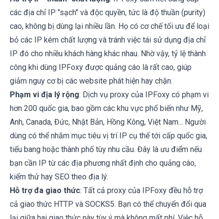
các địa chỉ IP "sạch" và độc quyền, tức là độ thuần (purity)
cao, không bị dùng lại nhiều lần. Họ có cơ chế tối ưu để loại
bỏ các IP kém chất lượng và tránh việc tái sử dụng địa chỉ
IP đó cho nhiều khách hàng khác nhau. Nhờ vậy, tỷ lệ thành
công khi dùng IPFoxy được quảng cáo là rất cao, giúp
giảm nguy cơ bị các website phát hiện hay chặn.
Phạm vi địa lý rộng
: Dịch vụ proxy của IPFoxy có phạm vi
hơn 200 quốc gia, bao gồm các khu vực phổ biến như Mỹ,
Anh, Canada, Đức, Nhật Bản, Hồng Kông, Việt Nam... Người
dùng có thể nhắm mục tiêu vị trí IP cụ thể tới cấp quốc gia,
tiểu bang hoặc thành phố tùy nhu cầu. Đây là ưu điểm nếu
bạn cần IP từ các địa phương nhất định cho quảng cáo,
kiểm thử hay SEO theo địa lý.
Hỗ trợ đa giao thức
: Tất cả proxy của IPFoxy đều hỗ trợ
cả giao thức HTTP và SOCKS5. Bạn có thể chuyển đổi qua
lại giữa hai giao thức này tùy ý mà không mất phí. Việc hỗ