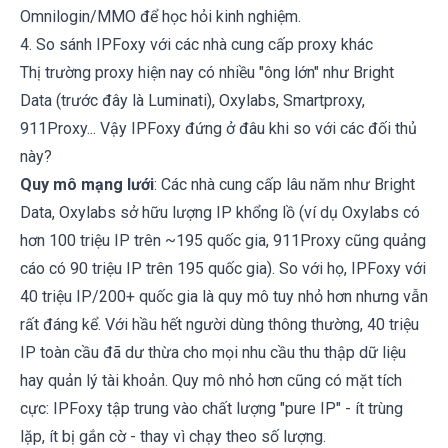
Omnilogin/MMO để học hỏi kinh nghiệm.
4. So sánh IPFoxy với các nhà cung cấp proxy khác
Thị trường proxy hiện nay có nhiều "ông lớn" như Bright
Data (trước đây là Luminati), Oxylabs, Smartproxy,
911Proxy... Vậy IPFoxy đứng ở đâu khi so với các đối thủ
này?
Quy mô mạng lưới
: Các nhà cung cấp lâu năm như Bright
Data, Oxylabs sở hữu lượng IP khổng lồ (ví dụ Oxylabs có
hơn 100 triệu IP trên ~195 quốc gia, 911Proxy cũng quảng
cáo có 90 triệu IP trên 195 quốc gia). So với họ, IPFoxy với
40 triệu IP/200+ quốc gia là quy mô tuy nhỏ hơn nhưng vẫn
rất đáng kể. Với hầu hết người dùng thông thường, 40 triệu
IP toàn cầu đã dư thừa cho mọi nhu cầu thu thập dữ liệu
hay quản lý tài khoản. Quy mô nhỏ hơn cũng có mặt tích
cực: IPFoxy tập trung vào chất lượng "pure IP" - ít trùng
lặp, ít bị gắn cờ - thay vì chạy theo số lượng.