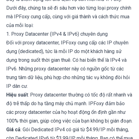
Dưới đây, chúng ta sẽ đi sâu hơn vào từng loại proxy chính
mà IPFoxy cung cấp, cùng với giá thành và cách thức mua
của mỗi loại:
1. Proxy Datacenter (IPv4 & IPv6) chuyên dụng
Đối với proxy datacenter, IPFoxy cung cấp các IP chuyên
dụng (dedicated), tức là mỗi IP do một khách hàng sử
dụng trong suốt thời gian thuê. Có hai biến thể là IPv4 và
IPv6. Những proxy datacenter này có nguồn gốc từ các
trung tâm dữ liệu, phù hợp cho những tác vụ không đòi hỏi
IP dân cư.
Hiệu suất
: Proxy datacenter thường có tốc độ rất nhanh và
độ trễ thấp do hạ tầng máy chủ mạnh. IPFoxy đảm bảo
các proxy datacenter của họ hoạt động ổn định gần như
100% thời gian, giúp công việc của bạn không bị gián đoạn.
Giá cả
: Gói Dedicated IPv4 có giá từ $4.99/IP mỗi tháng,
còn Dedicated IPv6 từ $3.99/IP mỗi tháng. Bạn có thể mua