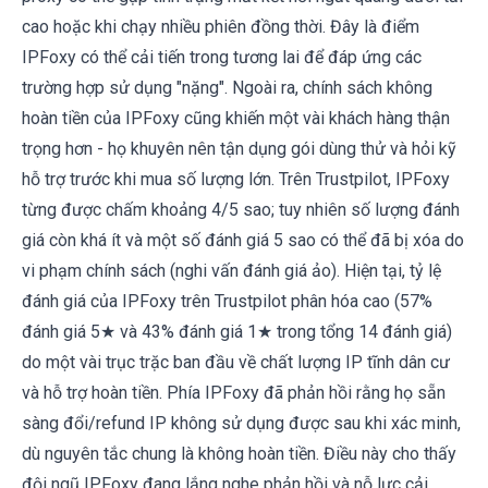
cao hoặc khi chạy nhiều phiên đồng thời. Đây là điểm
IPFoxy có thể cải tiến trong tương lai để đáp ứng các
trường hợp sử dụng "nặng". Ngoài ra, chính sách không
hoàn tiền của IPFoxy cũng khiến một vài khách hàng thận
trọng hơn - họ khuyên nên tận dụng gói dùng thử và hỏi kỹ
hỗ trợ trước khi mua số lượng lớn. Trên Trustpilot, IPFoxy
từng được chấm khoảng 4/5 sao; tuy nhiên số lượng đánh
giá còn khá ít và một số đánh giá 5 sao có thể đã bị xóa do
vi phạm chính sách (nghi vấn đánh giá ảo). Hiện tại, tỷ lệ
đánh giá của IPFoxy trên Trustpilot phân hóa cao (57%
đánh giá 5★ và 43% đánh giá 1★ trong tổng 14 đánh giá)
do một vài trục trặc ban đầu về chất lượng IP tĩnh dân cư
và hỗ trợ hoàn tiền. Phía IPFoxy đã phản hồi rằng họ sẵn
sàng đổi/refund IP không sử dụng được sau khi xác minh,
dù nguyên tắc chung là không hoàn tiền. Điều này cho thấy
đội ngũ IPFoxy đang lắng nghe phản hồi và nỗ lực cải