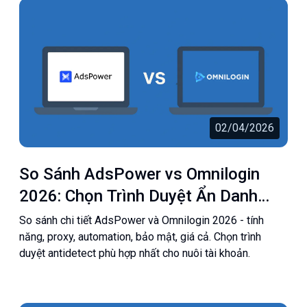
02/04/2026
So Sánh AdsPower vs Omnilogin
2026: Chọn Trình Duyệt Ẩn Danh
Nào Tốt Nhất?
So sánh chi tiết AdsPower và Omnilogin 2026 - tính
năng, proxy, automation, bảo mật, giá cả. Chọn trình
duyệt antidetect phù hợp nhất cho nuôi tài khoản.