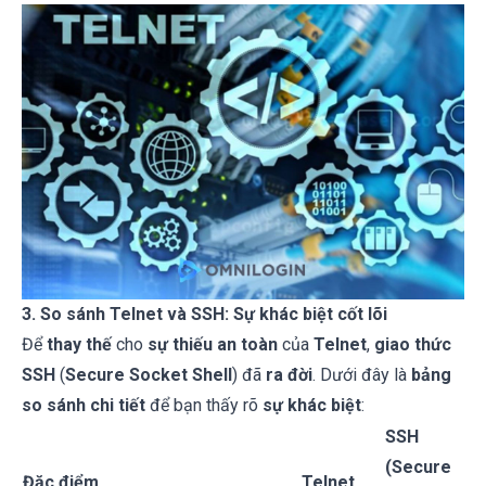
3. So sánh Telnet và SSH: Sự khác biệt cốt lõi
Để
thay thế
cho
sự thiếu an toàn
của
Telnet
,
giao thức
SSH
(
Secure Socket Shell
) đã
ra đời
. Dưới đây là
bảng
so sánh chi tiết
để bạn thấy rõ
sự khác biệt
:
SSH
(Secure
Đặc điểm
Telnet