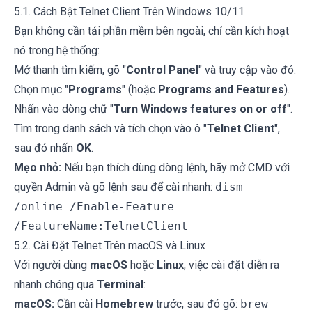
5.1. Cách Bật Telnet Client Trên Windows 10/11
Bạn không cần tải phần mềm bên ngoài, chỉ cần kích hoạt
nó trong hệ thống:
Mở thanh tìm kiếm, gõ "
Control Panel
" và truy cập vào đó.
Chọn mục "
Programs
" (hoặc
Programs and Features
).
Nhấn vào dòng chữ "
Turn Windows features on or off
".
Tìm trong danh sách và tích chọn vào ô "
Telnet Client
",
sau đó nhấn
OK
.
Mẹo nhỏ:
Nếu bạn thích dùng dòng lệnh, hãy mở CMD với
quyền Admin và gõ lệnh sau để cài nhanh:
dism
/online /Enable-Feature
/FeatureName:TelnetClient
5.2. Cài Đặt Telnet Trên macOS và Linux
Với người dùng
macOS
hoặc
Linux
, việc cài đặt diễn ra
nhanh chóng qua
Terminal
:
macOS:
Cần cài
Homebrew
trước, sau đó gõ:
brew