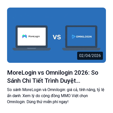
02/04/2026
MoreLogin vs Omnilogin 2026: So
Sánh Chi Tiết Trình Duyệt
Antidetect | Omnilogin
So sánh MoreLogin và Omnilogin: giá cả, tính năng, tỷ lệ
ẩn danh. Xem lý do cộng đồng MMO Việt chọn
Omnilogin. Dùng thử miễn phí ngay!