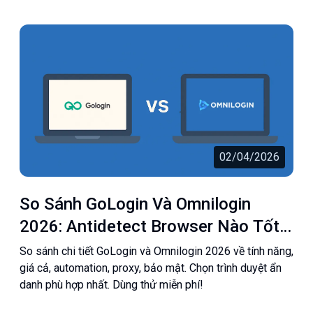
02/04/2026
So Sánh GoLogin Và Omnilogin
2026: Antidetect Browser Nào Tốt
Hơn?
So sánh chi tiết GoLogin và Omnilogin 2026 về tính năng,
giá cả, automation, proxy, bảo mật. Chọn trình duyệt ẩn
danh phù hợp nhất. Dùng thử miễn phí!