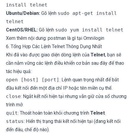
install telnet
Ubuntu/Debian:
Gõ lệnh
sudo apt-get install
telnet
CentOS/RHEL:
Gõ lệnh
sudo yum install telnet
Xem thêm nội dung:
postman là gì
tại Omnilogin
6. Tổng Hợp Các Lệnh Telnet Thông Dụng Nhất
Khi đã vào được giao diện dòng lệnh của
Telnet
, bạn sẽ
cần nắm vững các lệnh điều khiển cơ bản sau đây để thao
tác hiệu quả:
open [host] [port]
: Lệnh quan trọng nhất để bắt
đầu kết nối đến một địa chỉ IP hoặc tên miền cụ thể.
close
: Ngắt kết nối hiện tại nhưng vẫn giữ cửa sổ chương
trình mở.
quit
: Thoát hoàn toàn khỏi chương trình
Telnet
.
status
: Hiển thị trạng thái kết nối hiện tại (đang kết nối
đến đâu, chế độ nào).