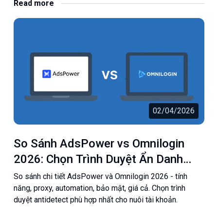
Read more
02/04/2026
So Sánh AdsPower vs Omnilogin
2026: Chọn Trình Duyệt Ẩn Danh
Nào Tốt Nhất?
So sánh chi tiết AdsPower và Omnilogin 2026 - tính
năng, proxy, automation, bảo mật, giá cả. Chọn trình
duyệt antidetect phù hợp nhất cho nuôi tài khoản.