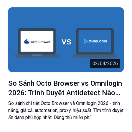
02/04/2026
So Sánh Octo Browser vs Omnilogin
2026: Trình Duyệt Antidetect Nào
Tốt Hơn?
So sánh chi tiết Octo Browser và Omnilogin 2026 - tính
năng, giá cả, automation, proxy, hiệu suất. Tìm trình duyệt
ẩn danh phù hợp nhất. Dùng thử miễn phí.