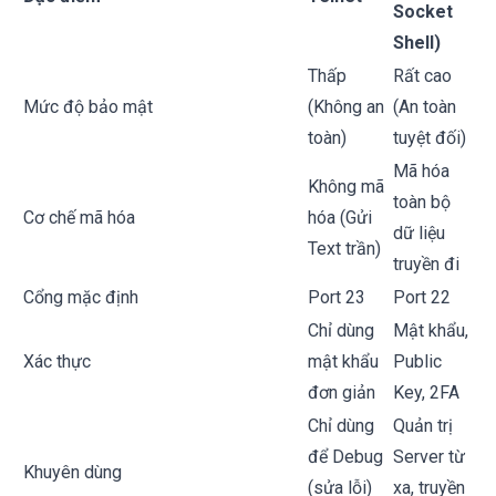
Socket
Shell)
Thấp
Rất cao
Mức độ bảo mật
(Không an
(An toàn
toàn)
tuyệt đối)
Mã hóa
Không mã
toàn bộ
Cơ chế mã hóa
hóa (Gửi
dữ liệu
Text trần)
truyền đi
Cổng mặc định
Port 23
Port 22
Chỉ dùng
Mật khẩu,
Xác thực
mật khẩu
Public
đơn giản
Key, 2FA
Chỉ dùng
Quản trị
để Debug
Server từ
Khuyên dùng
(sửa lỗi)
xa, truyền