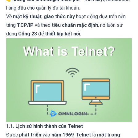
hàng đầu cho quản lý đa tài khoản.
Về
mặt kỹ thuật
,
giao thức này
hoạt động dựa trên nền
tảng
TCP/IP
và theo
tiêu chuẩn mặc định
, nó luôn sử
dụng
Cổng 23
để
thiết lập kết nối
.
1.1. Lịch sử hình thành của Telnet
Được
phát triển
vào
năm 1969
,
Telnet
là
một trong