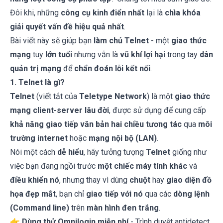
Đôi khi, những
công cụ kinh điển nhất
lại là
chìa khóa
giải quyết vấn đề hiệu quả nhất
.
Bài viết này sẽ giúp bạn
làm chủ Telnet
- một
giao thức
mạng
tuy
lớn tuổi
nhưng vẫn là
vũ khí lợi hại
trong tay
dân
quản trị mạng
để
chẩn đoán lỗi kết nối
.
1. Telnet là gì?
Telnet
(viết tắt của
Teletype Network
) là một
giao thức
mạng client-server
lâu đời
, được sử dụng để cung cấp
khả năng giao tiếp văn bản hai chiều tương tác
qua
môi
trường internet
hoặc
mạng nội bộ (LAN)
.
Nói một cách
dễ hiểu
, hãy tưởng tượng
Telnet
giống như
việc bạn đang ngồi trước
một chiếc máy tính khác
và
điều khiển nó
, nhưng thay vì dùng
chuột
hay
giao diện đồ
họa đẹp mắt
, bạn chỉ
giao tiếp với nó
qua các
dòng lệnh
(Command line)
trên
màn hình đen trắng
.
👉
Dùng thử Omnilogin miễn phí
- Trình duyệt antidetect