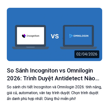
02/04/2026
So Sánh Incogniton vs Omnilogin
2026: Trình Duyệt Antidetect Nào
Tốt Hơn?
So sánh chi tiết Incogniton và Omnilogin 2026: tính năng,
giá cả, automation, vân tay trình duyệt. Chọn trình duyệt
ẩn danh phù hợp nhất. Dùng thử miễn phí!