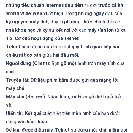
những tiêu chuẩn Internet đầu tiên
, ra đời
trước cả khi
World Wide Web xuất hiện
. Trong
những ngày đầu
của
kỷ nguyên máy tính
, đây là
phương thức chính
để các
nhà khoa học
và
kỹ sư
kết nối
với các
máy tính lớn
từ
xa
.
1.2. Cơ chế hoạt động của Telnet
Telnet
hoạt động dựa trên một
quy trình giao tiếp hai
chiều
rất cơ bản
giữa
hai đầu mối
:
Người dùng (Client):
Bạn
gõ một lệnh
trên
máy tính
của
mình.
Truyền tải:
Dữ liệu phím bấm
được
gửi qua mạng
tới
máy chủ
.
Máy chủ (Server):
Nhận lệnh, xử lý
và
gửi kết quả trả
về
.
Hiển thị:
Kết quả
xuất hiện trên
màn hình
của bạn dưới
dạng
văn bản thuần
.
Để
làm được điều này
,
Telnet
sử dụng một
khái niệm
gọi