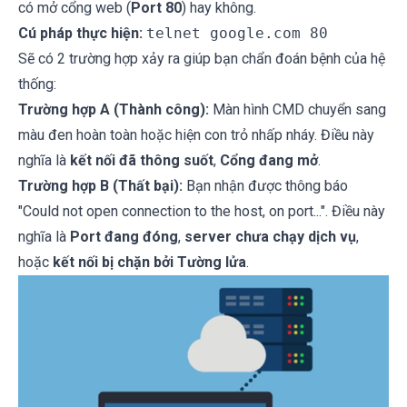
có mở cổng web (
Port 80
) hay không.
Cú pháp thực hiện:
telnet google.com 80
Sẽ có 2 trường hợp xảy ra giúp bạn chẩn đoán bệnh của hệ
thống:
Trường hợp A (Thành công):
Màn hình CMD chuyển sang
màu đen hoàn toàn hoặc hiện con trỏ nhấp nháy. Điều này
nghĩa là
kết nối đã thông suốt
,
Cổng đang mở
.
Trường hợp B (Thất bại):
Bạn nhận được thông báo
"Could not open connection to the host, on port...". Điều này
nghĩa là
Port đang đóng
,
server chưa chạy dịch vụ
,
hoặc
kết nối bị chặn bởi Tường lửa
.