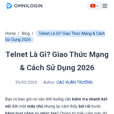
Skip to main content
Home
/
Blog
/
Telnet Là Gì? Giao Thức Mạng & Cách
Sử Dụng 2026
Telnet Là Gì? Giao Thức Mạng
& Cách Sử Dụng 2026
30/03/2026
Author:
CAO XUÂN TRƯỜNG
Bạn có bao giờ rơi vào tình huống cần
kiểm tra nhanh kết
nối
đến một
máy chủ
nhưng lại cảm thấy
bối rối
trước
hàng loạt công cụ phức tạp
? Chúng tôi hiểu cảm giác đó.