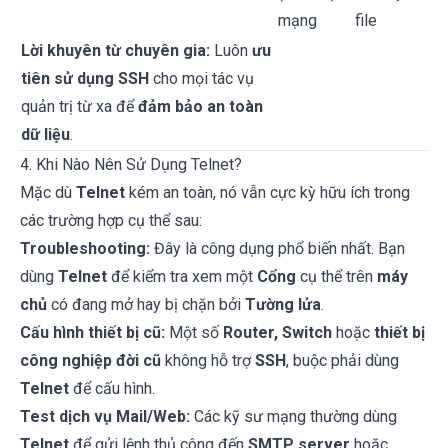
mạng
file
Lời khuyên từ chuyên gia:
Luôn
ưu
tiên sử dụng SSH
cho mọi tác vụ
quản trị từ xa để
đảm bảo an toàn
dữ liệu
.
4. Khi Nào Nên Sử Dụng Telnet?
Mặc dù
Telnet
kém an toàn, nó vẫn cực kỳ hữu ích trong
các trường hợp cụ thể sau:
Troubleshooting:
Đây là công dụng phổ biến nhất. Bạn
dùng
Telnet
để kiểm tra xem một
Cổng
cụ thể trên
máy
chủ
có đang mở hay bị chặn bởi
Tường lửa
.
Cấu hình thiết bị cũ:
Một số
Router, Switch
hoặc
thiết bị
công nghiệp đời cũ
không hỗ trợ
SSH
, buộc phải dùng
Telnet
để cấu hình.
Test dịch vụ Mail/Web:
Các kỹ sư mạng thường dùng
Telnet
để gửi lệnh thủ công đến
SMTP server
hoặc