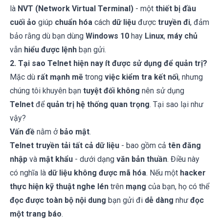
là
NVT (Network Virtual Terminal)
- một
thiết bị đầu
cuối ảo
giúp
chuẩn hóa
cách
dữ liệu
được
truyền đi
, đảm
bảo rằng dù bạn dùng
Windows 10
hay
Linux
,
máy chủ
vẫn
hiểu được lệnh
bạn gửi.
2. Tại sao Telnet hiện nay ít được sử dụng để quản trị?
Mặc dù
rất mạnh mẽ
trong
việc kiểm tra kết nối
, nhưng
chúng tôi khuyên bạn
tuyệt đối không
nên sử dụng
Telnet
để
quản trị hệ thống quan trọng
. Tại sao lại như
vậy?
Vấn đề
nằm ở
bảo mật
.
Telnet
truyền tải tất cả dữ liệu
- bao gồm cả
tên đăng
nhập
và
mật khẩu
- dưới dạng
văn bản thuần
. Điều này
có nghĩa là
dữ liệu không được mã hóa
. Nếu một
hacker
thực hiện kỹ thuật nghe lén
trên
mạng
của bạn, họ có thể
đọc được toàn bộ nội dung
bạn gửi đi
dễ dàng
như
đọc
một trang báo
.