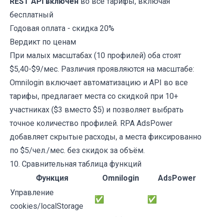
REST API включён
во все тарифы, включая
бесплатный
Годовая оплата - скидка 20%
Вердикт по ценам
При малых масштабах (10 профилей) оба стоят
$5,40-$9/мес. Различия проявляются на масштабе:
Omnilogin включает автоматизацию и API во все
тарифы, предлагает места со скидкой при 10+
участниках ($3 вместо $5) и позволяет выбрать
точное количество профилей. RPA AdsPower
добавляет скрытые расходы, а места фиксированно
по $5/чел./мес. без скидок за объём.
10. Сравнительная таблица функций
Функция
Omnilogin
AdsPower
Управление
✅
✅
cookies/localStorage