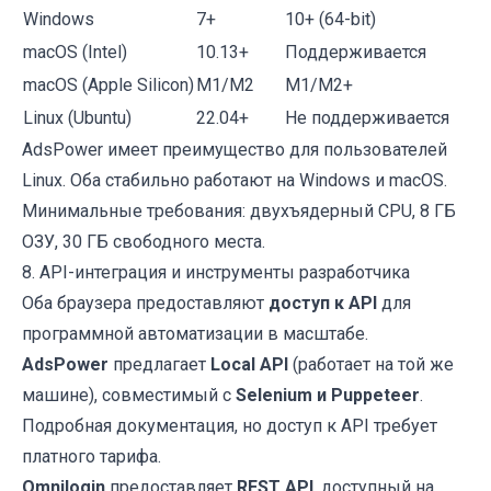
Windows
7+
10+ (64-bit)
macOS (Intel)
10.13+
Поддерживается
macOS (Apple Silicon)
M1/M2
M1/M2+
Linux (Ubuntu)
22.04+
Не поддерживается
AdsPower имеет преимущество для пользователей
Linux. Оба стабильно работают на Windows и macOS.
Минимальные требования: двухъядерный CPU, 8 ГБ
ОЗУ, 30 ГБ свободного места.
8. API-интеграция и инструменты разработчика
Оба браузера предоставляют
доступ к API
для
программной автоматизации в масштабе.
AdsPower
предлагает
Local API
(работает на той же
машине), совместимый с
Selenium и Puppeteer
.
Подробная документация, но доступ к API требует
платного тарифа.
Omnilogin
предоставляет
REST API
, доступный на