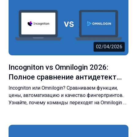
02/04/2026
Incogniton vs Omnilogin 2026:
Полное сравнение антидетект
браузеров
Incogniton или Omnilogin? Сравниваем функции,
цены, автоматизацию и качество фингерпринтов.
Узнайте, почему команды переходят на Omnilogin в
2026 году.