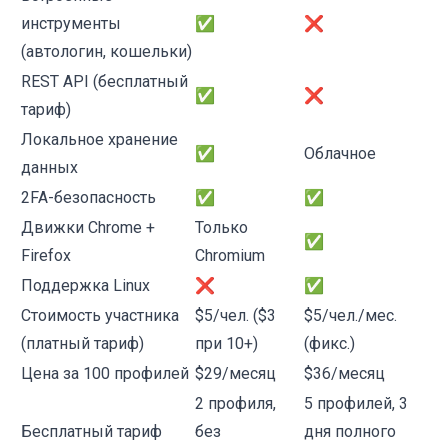
инструменты
✅
❌
(автологин, кошельки)
REST API (бесплатный
✅
❌
тариф)
Локальное хранение
✅
Облачное
данных
2FA-безопасность
✅
✅
Движки Chrome +
Только
✅
Firefox
Chromium
Поддержка Linux
❌
✅
Стоимость участника
$5/чел. ($3
$5/чел./мес.
(платный тариф)
при 10+)
(фикс.)
Цена за 100 профилей
$29/месяц
$36/месяц
2 профиля,
5 профилей, 3
Бесплатный тариф
без
дня полного