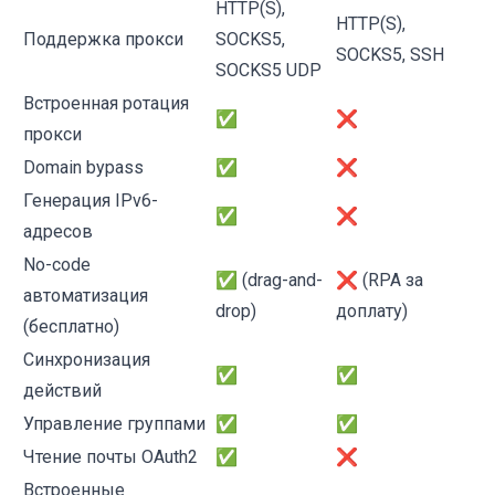
HTTP(S),
HTTP(S),
Поддержка прокси
SOCKS5,
SOCKS5, SSH
SOCKS5 UDP
Встроенная ротация
✅
❌
прокси
Domain bypass
✅
❌
Генерация IPv6-
✅
❌
адресов
No-code
✅ (drag-and-
❌ (RPA за
автоматизация
drop)
доплату)
(бесплатно)
Синхронизация
✅
✅
действий
Управление группами
✅
✅
Чтение почты OAuth2
✅
❌
Встроенные