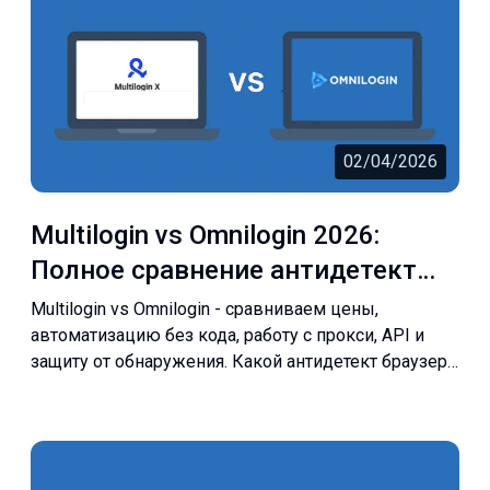
02/04/2026
Multilogin vs Omnilogin 2026:
Полное сравнение антидетект
браузеров
Multilogin vs Omnilogin - сравниваем цены,
автоматизацию без кода, работу с прокси, API и
защиту от обнаружения. Какой антидетект браузер
выбрать в 2026?