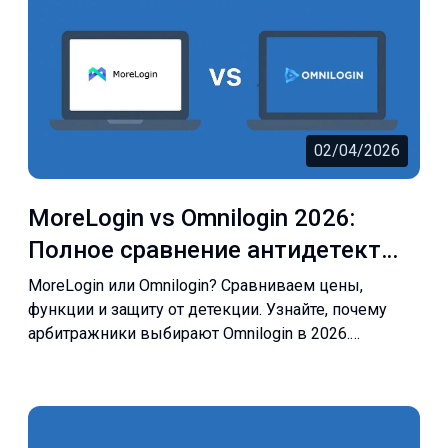
02/04/2026
MoreLogin vs Omnilogin 2026:
Полное сравнение антидетект
браузеров | Omnilogin
MoreLogin или Omnilogin? Сравниваем цены,
функции и защиту от детекции. Узнайте, почему
арбитражники выбирают Omnilogin в 2026.
Попробуй бесплатно!