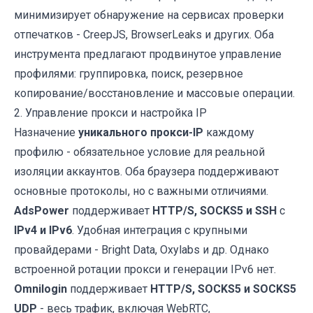
минимизирует обнаружение на сервисах проверки
отпечатков - CreepJS, BrowserLeaks и других. Оба
инструмента предлагают продвинутое управление
профилями: группировка, поиск, резервное
копирование/восстановление и массовые операции.
2. Управление прокси и настройка IP
Назначение
уникального прокси-IP
каждому
профилю - обязательное условие для реальной
изоляции аккаунтов. Оба браузера поддерживают
основные протоколы, но с важными отличиями.
AdsPower
поддерживает
HTTP/S, SOCKS5 и SSH
с
IPv4 и IPv6
. Удобная интеграция с крупными
провайдерами - Bright Data, Oxylabs и др. Однако
встроенной ротации прокси и генерации IPv6 нет.
Omnilogin
поддерживает
HTTP/S, SOCKS5 и SOCKS5
UDP
- весь трафик, включая WebRTC,