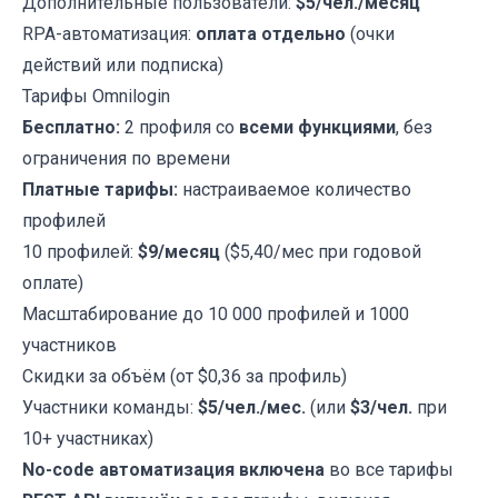
Дополнительные пользователи:
$5/чел./месяц
RPA-автоматизация:
оплата отдельно
(очки
действий или подписка)
Тарифы Omnilogin
Бесплатно:
2 профиля со
всеми функциями
, без
ограничения по времени
Платные тарифы:
настраиваемое количество
профилей
10 профилей:
$9/месяц
($5,40/мес при годовой
оплате)
Масштабирование до 10 000 профилей и 1000
участников
Скидки за объём (от $0,36 за профиль)
Участники команды:
$5/чел./мес.
(или
$3/чел.
при
10+ участниках)
No-code автоматизация включена
во все тарифы